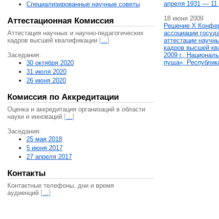
апреля 1931 — 11 
Специализированные научные советы
18 июня 2009
Аттестационная Комиссия
Решение X Конфе
Аттестация научных и научно-педагогических
ассоциации госуд
кадров высшей квалификации
[
…
]
аттестации научны
кадров высшей кв
Заседания:
2009 г., Национал
пуща», Республик
30 октября 2020
31 июля 2020
26 июня 2020
Комиссия по Аккредитации
Оценка и аккредитация организаций в области
науки и инноваций
[
…
]
Заседания:
25 мая 2018
5 июня 2017
27 апреля 2017
Контакты
Контактные телефоны, дни и время
аудиенций
[
…
]