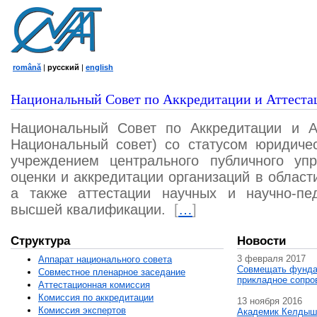
română
|
русский
|
english
Национальный Совет по Аккредитации и Аттеста
Национальный Совет по Аккредитации и А
Национальный совет) со статусом юридичес
учреждением центрального публичного уп
оценки и аккредитации организаций в област
а также аттестации научных и научно-пед
высшей квалификации.
[
…
]
Структура
Новости
3 февраля 2017
Аппарат национального совета
Совмещать фунда
Совместное пленарное заседание
прикладное сопро
Аттестационная комисcия
Комиссия по аккредитации
13 ноября 2016
Комиссия экспертов
Академик Келдыш