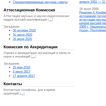
апреля 1931 — 11 
Специализированные научные советы
18 июня 2009
Аттестационная Комиссия
Решение X Конфе
Аттестация научных и научно-педагогических
ассоциации госуд
кадров высшей квалификации
[
…
]
аттестации научны
кадров высшей кв
Заседания:
2009 г., Национал
пуща», Республик
30 октября 2020
31 июля 2020
26 июня 2020
Комиссия по Аккредитации
Оценка и аккредитация организаций в области
науки и инноваций
[
…
]
Заседания:
25 мая 2018
5 июня 2017
27 апреля 2017
Контакты
Контактные телефоны, дни и время
аудиенций
[
…
]