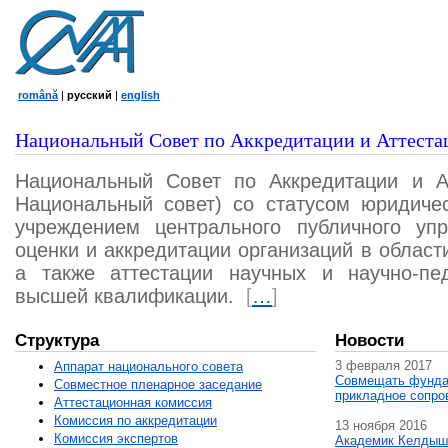
română
|
русский
|
english
Национальный Совет по Аккредитации и Аттеста
Национальный Совет по Аккредитации и А
Национальный совет) со статусом юридичес
учреждением центрального публичного уп
оценки и аккредитации организаций в област
а также аттестации научных и научно-пед
высшей квалификации.
[
…
]
Структура
Новости
3 февраля 2017
Аппарат национального совета
Совмещать фунда
Совместное пленарное заседание
прикладное сопро
Аттестационная комисcия
Комиссия по аккредитации
13 ноября 2016
Комиссия экспертов
Академик Келдыш