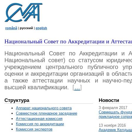
română
|
русский
|
english
Национальный Совет по Аккредитации и Аттеста
Национальный Совет по Аккредитации и А
Национальный совет) со статусом юридичес
учреждением центрального публичного уп
оценки и аккредитации организаций в област
а также аттестации научных и научно-пед
высшей квалификации.
[
…
]
Структура
Новости
3 февраля 2017
Аппарат национального совета
Совмещать фунда
Совместное пленарное заседание
прикладное сопро
Аттестационная комисcия
Комиссия по аккредитации
13 ноября 2016
Комиссия экспертов
Академик Келдыш