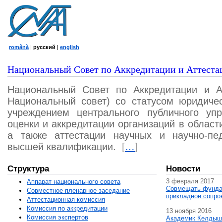
română
|
русский
|
english
Национальный Совет по Аккредитации и Аттеста
Национальный Совет по Аккредитации и А
Национальный совет) со статусом юридичес
учреждением центрального публичного уп
оценки и аккредитации организаций в област
а также аттестации научных и научно-пед
высшей квалификации.
[
…
]
Структура
Новости
3 февраля 2017
Аппарат национального совета
Совмещать фунда
Совместное пленарное заседание
прикладное сопро
Аттестационная комисcия
Комиссия по аккредитации
13 ноября 2016
Комиссия экспертов
Академик Келдыш