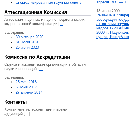
апреля 1931 — 11 
Специализированные научные советы
18 июня 2009
Аттестационная Комиссия
Решение X Конфе
Аттестация научных и научно-педагогических
ассоциации госуд
кадров высшей квалификации
[
…
]
аттестации научны
кадров высшей кв
Заседания:
2009 г., Национал
пуща», Республик
30 октября 2020
31 июля 2020
26 июня 2020
Комиссия по Аккредитации
Оценка и аккредитация организаций в области
науки и инноваций
[
…
]
Заседания:
25 мая 2018
5 июня 2017
27 апреля 2017
Контакты
Контактные телефоны, дни и время
аудиенций
[
…
]