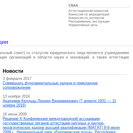
CNAA
Аттестационная комиссия
Комиссия по аккредитации
Комиссия по экспертов
Распоряжения, инструкции
Нормативные акты
ции
альный совет) со статусом юридического лица является учреждением
ации организаций в области науки и инноваций, а также аттестации
Новости
3 февраля 2017
Совмещать фундаментальные задачи и прикладное
сопровождение
13 ноября 2016
Академик Келдыш Леонид Вениаминович (7 апреля 1931 — 11
ноября 2016)
18 июня 2009
Решение X Конференции международной ассоциации
государственных органов аттестации научных и научно-
педагогических кадров высшей квалификации (МАГAT) 8-9 июня
2009 г., Национальный парк «Беловежская пуща», Республика