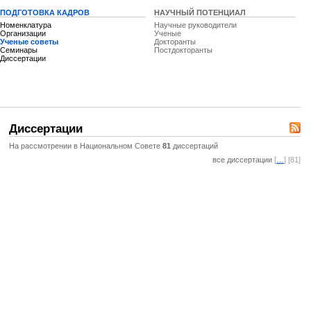
ПОДГОТОВКА КАДРОВ
НАУЧНЫЙ ПОТЕНЦИАЛ
Номенклатура
Научные руководители
Организации
Ученые
Ученые советы
Докторанты
Семинары
Постдокторанты
Диссертации
Диссертации
На рассмотрении в Национальном Совете
81
диссертаций
все диссертации
[
…
] [81]