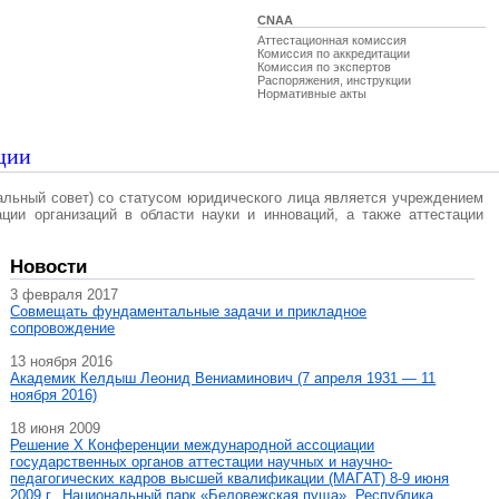
CNAA
Аттестационная комиссия
Комиссия по аккредитации
Комиссия по экспертов
Распоряжения, инструкции
Нормативные акты
ции
альный совет) со статусом юридического лица является учреждением
ации организаций в области науки и инноваций, а также аттестации
Новости
3 февраля 2017
Совмещать фундаментальные задачи и прикладное
сопровождение
13 ноября 2016
Академик Келдыш Леонид Вениаминович (7 апреля 1931 — 11
ноября 2016)
18 июня 2009
Решение X Конференции международной ассоциации
государственных органов аттестации научных и научно-
педагогических кадров высшей квалификации (МАГAT) 8-9 июня
2009 г., Национальный парк «Беловежская пуща», Республика