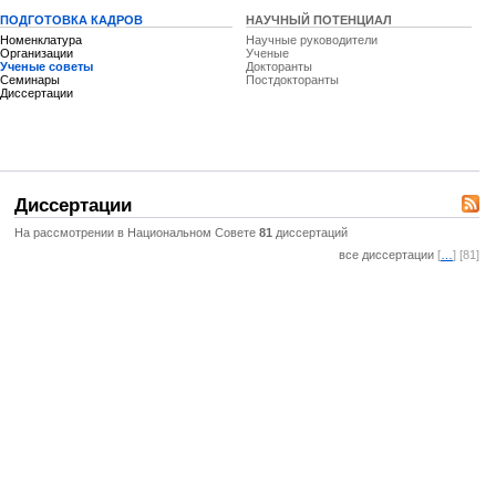
ПОДГОТОВКА КАДРОВ
НАУЧНЫЙ ПОТЕНЦИАЛ
Номенклатура
Научные руководители
Организации
Ученые
Ученые советы
Докторанты
Семинары
Постдокторанты
Диссертации
Диссертации
На рассмотрении в Национальном Совете
81
диссертаций
все диссертации
[
…
] [81]