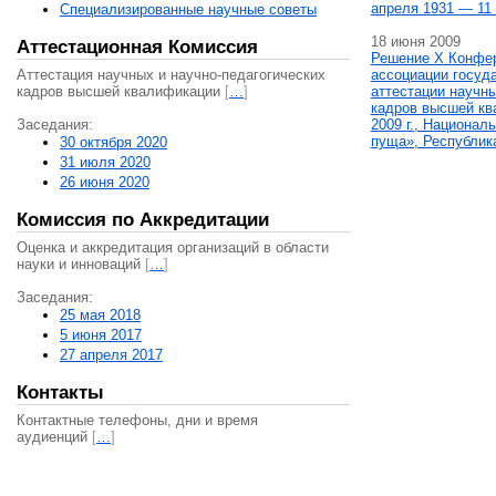
апреля 1931 — 11 
Специализированные научные советы
18 июня 2009
Аттестационная Комиссия
Решение X Конфе
Аттестация научных и научно-педагогических
ассоциации госуд
кадров высшей квалификации
[
…
]
аттестации научны
кадров высшей кв
Заседания:
2009 г., Национал
пуща», Республик
30 октября 2020
31 июля 2020
26 июня 2020
Комиссия по Аккредитации
Оценка и аккредитация организаций в области
науки и инноваций
[
…
]
Заседания:
25 мая 2018
5 июня 2017
27 апреля 2017
Контакты
Контактные телефоны, дни и время
аудиенций
[
…
]