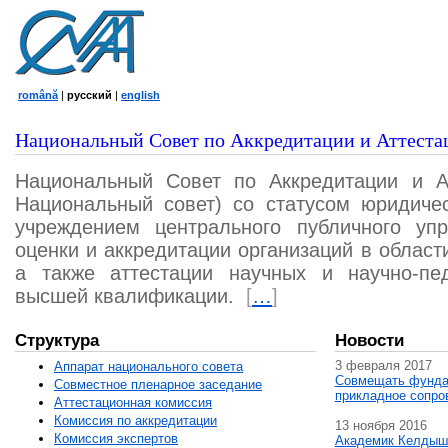
română
|
русский
|
english
Национальный Совет по Аккредитации и Аттеста
Национальный Совет по Аккредитации и А
Национальный совет) со статусом юридичес
учреждением центрального публичного уп
оценки и аккредитации организаций в област
а также аттестации научных и научно-пед
высшей квалификации.
[
…
]
Структура
Новости
3 февраля 2017
Аппарат национального совета
Совмещать фунда
Совместное пленарное заседание
прикладное сопро
Аттестационная комисcия
Комиссия по аккредитации
13 ноября 2016
Комиссия экспертов
Академик Келдыш