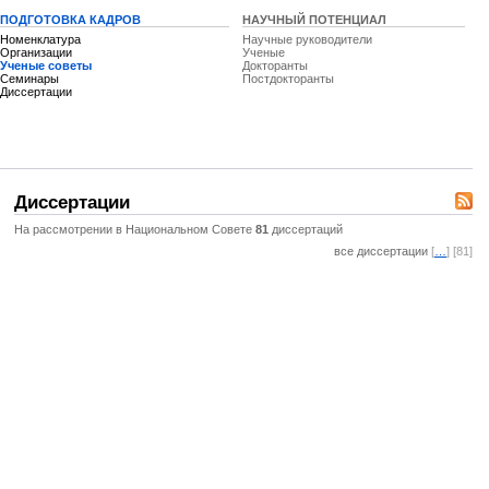
ПОДГОТОВКА КАДРОВ
НАУЧНЫЙ ПОТЕНЦИАЛ
Номенклатура
Научные руководители
Организации
Ученые
Ученые советы
Докторанты
Семинары
Постдокторанты
Диссертации
Диссертации
На рассмотрении в Национальном Совете
81
диссертаций
все диссертации
[
…
] [81]