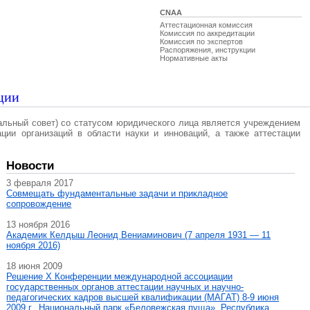
CNAA
Аттестационная комиссия
Комиссия по аккредитации
Комиссия по экспертов
Распоряжения, инструкции
Нормативные акты
ции
альный совет) со статусом юридического лица является учреждением
ации организаций в области науки и инноваций, а также аттестации
Новости
3 февраля 2017
Совмещать фундаментальные задачи и прикладное
сопровождение
13 ноября 2016
Академик Келдыш Леонид Вениаминович (7 апреля 1931 — 11
ноября 2016)
18 июня 2009
Решение X Конференции международной ассоциации
государственных органов аттестации научных и научно-
педагогических кадров высшей квалификации (МАГAT) 8-9 июня
2009 г., Национальный парк «Беловежская пуща», Республика