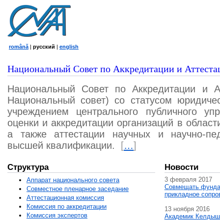
română
|
русский
|
english
Национальный Совет по Аккредитации и Аттеста
Национальный Совет по Аккредитации и А
Национальный совет) со статусом юридичес
учреждением центрального публичного уп
оценки и аккредитации организаций в област
а также аттестации научных и научно-пед
высшей квалификации.
[
…
]
Структура
Новости
3 февраля 2017
Аппарат национального совета
Совмещать фунда
Совместное пленарное заседание
прикладное сопро
Аттестационная комисcия
Комиссия по аккредитации
13 ноября 2016
Комиссия экспертов
Академик Келдыш