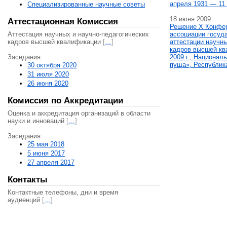
апреля 1931 — 11 
Специализированные научные советы
18 июня 2009
Аттестационная Комиссия
Решение X Конфе
Аттестация научных и научно-педагогических
ассоциации госуд
кадров высшей квалификации
[
…
]
аттестации научны
кадров высшей кв
Заседания:
2009 г., Национал
пуща», Республик
30 октября 2020
31 июля 2020
26 июня 2020
Комиссия по Аккредитации
Оценка и аккредитация организаций в области
науки и инноваций
[
…
]
Заседания:
25 мая 2018
5 июня 2017
27 апреля 2017
Контакты
Контактные телефоны, дни и время
аудиенций
[
…
]