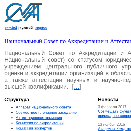
română
|
русский
|
english
Национальный Совет по Аккредитации и Аттеста
Национальный Совет по Аккредитации и А
Национальный совет) со статусом юридичес
учреждением центрального публичного уп
оценки и аккредитации организаций в област
а также аттестации научных и научно-пед
высшей квалификации.
[
…
]
Структура
Новости
3 февраля 2017
Аппарат национального совета
Совмещать фунда
Совместное пленарное заседание
прикладное сопро
Аттестационная комисcия
Комиссия по аккредитации
13 ноября 2016
Комиссия экспертов
Академик Келдыш