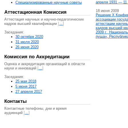
апреля 1931 — 11 
Специализированные научные советы
18 июня 2009
Аттестационная Комиссия
Решение X Конфе
Аттестация научных и научно-педагогических
ассоциации госуд
кадров высшей квалификации
[
…
]
аттестации научны
кадров высшей кв
Заседания:
2009 г., Национал
пуща», Республик
30 октября 2020
31 июля 2020
26 июня 2020
Комиссия по Аккредитации
Оценка и аккредитация организаций в области
науки и инноваций
[
…
]
Заседания:
25 мая 2018
5 июня 2017
27 апреля 2017
Контакты
Контактные телефоны, дни и время
аудиенций
[
…
]