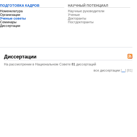
ПОДГОТОВКА КАДРОВ
НАУЧНЫЙ ПОТЕНЦИАЛ
Номенклатура
Научные руководители
Организации
Ученые
Ученые советы
Докторанты
Семинары
Постдокторанты
Диссертации
Диссертации
На рассмотрении в Национальном Совете
81
диссертаций
все диссертации
[
…
] [81]