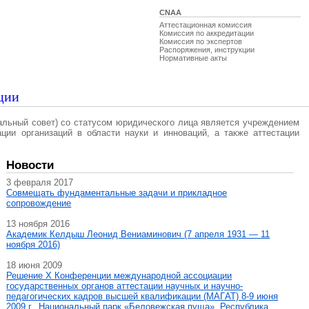
CNAA
Аттестационная комиссия
Комиссия по аккредитации
Комиссия по экспертов
Распоряжения, инструкции
Нормативные акты
ции
альный совет) со статусом юридического лица является учреждением
ации организаций в области науки и инноваций, а также аттестации
Новости
3 февраля 2017
Совмещать фундаментальные задачи и прикладное
сопровождение
13 ноября 2016
Академик Келдыш Леонид Вениаминович (7 апреля 1931 — 11
ноября 2016)
18 июня 2009
Решение X Конференции международной ассоциации
государственных органов аттестации научных и научно-
педагогических кадров высшей квалификации (МАГAT) 8-9 июня
2009 г., Национальный парк «Беловежская пуща», Республика