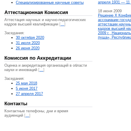
апреля 1931 — 11 
Специализированные научные советы
18 июня 2009
Аттестационная Комиссия
Решение X Конфе
Аттестация научных и научно-педагогических
ассоциации госуд
кадров высшей квалификации
[
…
]
аттестации научны
кадров высшей кв
Заседания:
2009 г., Национал
пуща», Республик
30 октября 2020
31 июля 2020
26 июня 2020
Комиссия по Аккредитации
Оценка и аккредитация организаций в области
науки и инноваций
[
…
]
Заседания:
25 мая 2018
5 июня 2017
27 апреля 2017
Контакты
Контактные телефоны, дни и время
аудиенций
[
…
]