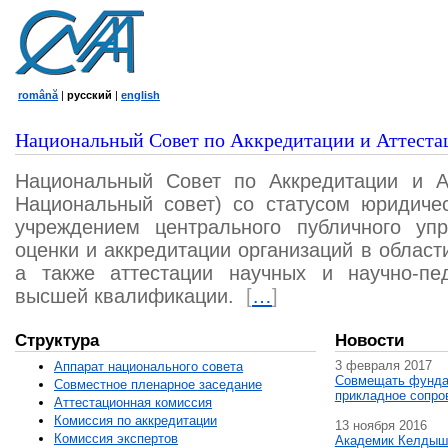
română
|
русский
|
english
Национальный Совет по Аккредитации и Аттеста
Национальный Совет по Аккредитации и А
Национальный совет) со статусом юридичес
учреждением центрального публичного уп
оценки и аккредитации организаций в област
а также аттестации научных и научно-пед
высшей квалификации.
[
…
]
Структура
Новости
3 февраля 2017
Аппарат национального совета
Совмещать фунда
Совместное пленарное заседание
прикладное сопро
Аттестационная комисcия
Комиссия по аккредитации
13 ноября 2016
Комиссия экспертов
Академик Келдыш