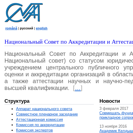
română
|
русский
|
english
Национальный Совет по Аккредитации и Аттеста
Национальный Совет по Аккредитации и А
Национальный совет) со статусом юридичес
учреждением центрального публичного уп
оценки и аккредитации организаций в област
а также аттестации научных и научно-пед
высшей квалификации.
[
…
]
Структура
Новости
3 февраля 2017
Аппарат национального совета
Совмещать фунда
Совместное пленарное заседание
прикладное сопро
Аттестационная комисcия
Комиссия по аккредитации
13 ноября 2016
Комиссия экспертов
Академик Келдыш