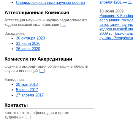
апреля 1931 — 11 
Специализированные научные советы
18 июня 2009
Аттестационная Комиссия
Решение X Конфе
Аттестация научных и научно-педагогических
ассоциации госуд
кадров высшей квалификации
[
…
]
аттестации научны
кадров высшей кв
Заседания:
2009 г., Национал
пуща», Республик
30 октября 2020
31 июля 2020
26 июня 2020
Комиссия по Аккредитации
Оценка и аккредитация организаций в области
науки и инноваций
[
…
]
Заседания:
25 мая 2018
5 июня 2017
27 апреля 2017
Контакты
Контактные телефоны, дни и время
аудиенций
[
…
]