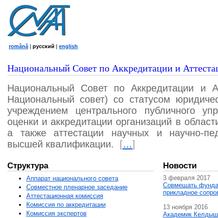
română
|
русский
|
english
Национальный Совет по Аккредитации и Аттеста
Национальный Совет по Аккредитации и А
Национальный совет) со статусом юридичес
учреждением центрального публичного уп
оценки и аккредитации организаций в област
а также аттестации научных и научно-пед
высшей квалификации.
[
…
]
Структура
Новости
3 февраля 2017
Аппарат национального совета
Совмещать фунда
Совместное пленарное заседание
прикладное сопро
Аттестационная комисcия
Комиссия по аккредитации
13 ноября 2016
Комиссия экспертов
Академик Келдыш