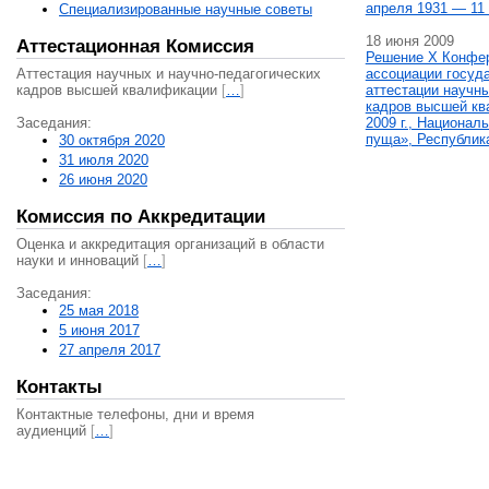
апреля 1931 — 11 
Специализированные научные советы
18 июня 2009
Аттестационная Комиссия
Решение X Конфе
Аттестация научных и научно-педагогических
ассоциации госуд
кадров высшей квалификации
[
…
]
аттестации научны
кадров высшей кв
Заседания:
2009 г., Национал
пуща», Республик
30 октября 2020
31 июля 2020
26 июня 2020
Комиссия по Аккредитации
Оценка и аккредитация организаций в области
науки и инноваций
[
…
]
Заседания:
25 мая 2018
5 июня 2017
27 апреля 2017
Контакты
Контактные телефоны, дни и время
аудиенций
[
…
]