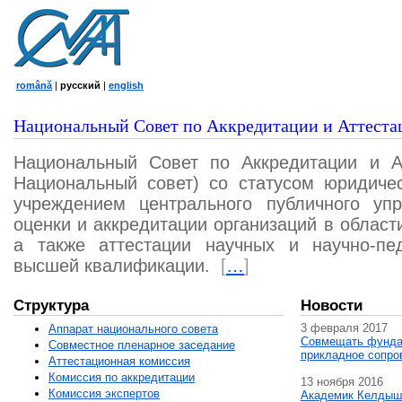
română
|
русский
|
english
Национальный Совет по Аккредитации и Аттеста
Национальный Совет по Аккредитации и А
Национальный совет) со статусом юридичес
учреждением центрального публичного уп
оценки и аккредитации организаций в област
а также аттестации научных и научно-пед
высшей квалификации.
[
…
]
Структура
Новости
3 февраля 2017
Аппарат национального совета
Совмещать фунда
Совместное пленарное заседание
прикладное сопро
Аттестационная комисcия
Комиссия по аккредитации
13 ноября 2016
Комиссия экспертов
Академик Келдыш