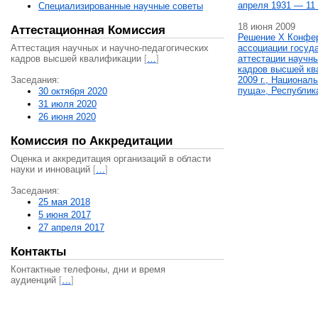
апреля 1931 — 11 
Специализированные научные советы
18 июня 2009
Аттестационная Комиссия
Решение X Конфе
Аттестация научных и научно-педагогических
ассоциации госуд
кадров высшей квалификации
[
…
]
аттестации научны
кадров высшей кв
Заседания:
2009 г., Национал
пуща», Республик
30 октября 2020
31 июля 2020
26 июня 2020
Комиссия по Аккредитации
Оценка и аккредитация организаций в области
науки и инноваций
[
…
]
Заседания:
25 мая 2018
5 июня 2017
27 апреля 2017
Контакты
Контактные телефоны, дни и время
аудиенций
[
…
]