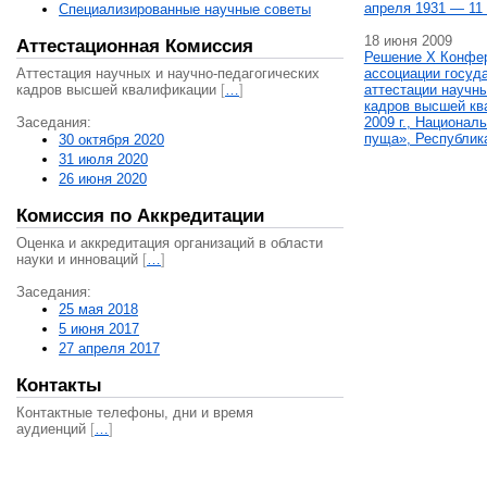
апреля 1931 — 11 
Специализированные научные советы
18 июня 2009
Аттестационная Комиссия
Решение X Конфе
Аттестация научных и научно-педагогических
ассоциации госуд
кадров высшей квалификации
[
…
]
аттестации научны
кадров высшей кв
Заседания:
2009 г., Национал
пуща», Республик
30 октября 2020
31 июля 2020
26 июня 2020
Комиссия по Аккредитации
Оценка и аккредитация организаций в области
науки и инноваций
[
…
]
Заседания:
25 мая 2018
5 июня 2017
27 апреля 2017
Контакты
Контактные телефоны, дни и время
аудиенций
[
…
]