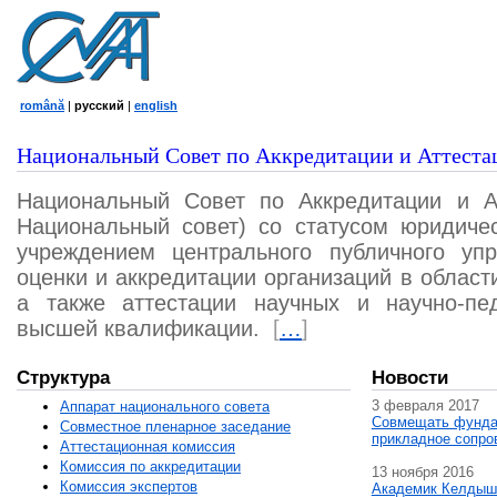
română
|
русский
|
english
Национальный Совет по Аккредитации и Аттеста
Национальный Совет по Аккредитации и А
Национальный совет) со статусом юридичес
учреждением центрального публичного уп
оценки и аккредитации организаций в област
а также аттестации научных и научно-пед
высшей квалификации.
[
…
]
Структура
Новости
3 февраля 2017
Аппарат национального совета
Совмещать фунда
Совместное пленарное заседание
прикладное сопро
Аттестационная комисcия
Комиссия по аккредитации
13 ноября 2016
Комиссия экспертов
Академик Келдыш