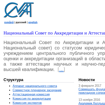
română
|
русский
|
english
Национальный Совет по Аккредитации и Аттеста
Национальный Совет по Аккредитации и А
Национальный совет) со статусом юридичес
учреждением центрального публичного уп
оценки и аккредитации организаций в област
а также аттестации научных и научно-пед
высшей квалификации.
[
…
]
Структура
Новости
3 февраля 2017
Аппарат национального совета
Совмещать фунда
Совместное пленарное заседание
прикладное сопро
Аттестационная комисcия
Комиссия по аккредитации
13 ноября 2016
Комиссия экспертов
Академик Келдыш