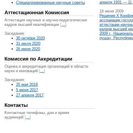
апреля 1931 — 11 
Специализированные научные советы
18 июня 2009
Аттестационная Комиссия
Решение X Конфе
Аттестация научных и научно-педагогических
ассоциации госуд
кадров высшей квалификации
[
…
]
аттестации научны
кадров высшей кв
Заседания:
2009 г., Национал
пуща», Республик
30 октября 2020
31 июля 2020
26 июня 2020
Комиссия по Аккредитации
Оценка и аккредитация организаций в области
науки и инноваций
[
…
]
Заседания:
25 мая 2018
5 июня 2017
27 апреля 2017
Контакты
Контактные телефоны, дни и время
аудиенций
[
…
]