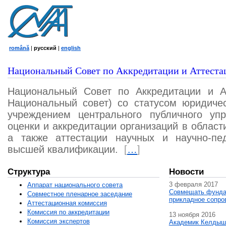
română
|
русский
|
english
Национальный Совет по Аккредитации и Аттеста
Национальный Совет по Аккредитации и А
Национальный совет) со статусом юридичес
учреждением центрального публичного уп
оценки и аккредитации организаций в област
а также аттестации научных и научно-пед
высшей квалификации.
[
…
]
Структура
Новости
3 февраля 2017
Аппарат национального совета
Совмещать фунда
Совместное пленарное заседание
прикладное сопро
Аттестационная комисcия
Комиссия по аккредитации
13 ноября 2016
Комиссия экспертов
Академик Келдыш