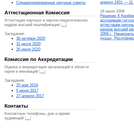
апреля 1931 — 11 
Специализированные научные советы
18 июня 2009
Аттестационная Комиссия
Решение X Конфе
Аттестация научных и научно-педагогических
ассоциации госуд
кадров высшей квалификации
[
…
]
аттестации научны
кадров высшей кв
Заседания:
2009 г., Национал
пуща», Республик
30 октября 2020
31 июля 2020
26 июня 2020
Комиссия по Аккредитации
Оценка и аккредитация организаций в области
науки и инноваций
[
…
]
Заседания:
25 мая 2018
5 июня 2017
27 апреля 2017
Контакты
Контактные телефоны, дни и время
аудиенций
[
…
]