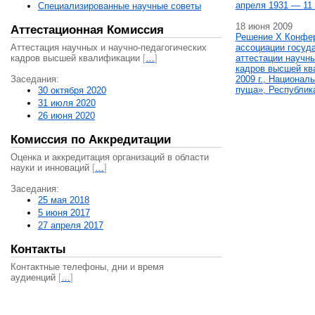
апреля 1931 — 11 
Специализированные научные советы
18 июня 2009
Аттестационная Комиссия
Решение X Конфе
Аттестация научных и научно-педагогических
ассоциации госуд
кадров высшей квалификации
[
…
]
аттестации научны
кадров высшей кв
Заседания:
2009 г., Национал
пуща», Республик
30 октября 2020
31 июля 2020
26 июня 2020
Комиссия по Аккредитации
Оценка и аккредитация организаций в области
науки и инноваций
[
…
]
Заседания:
25 мая 2018
5 июня 2017
27 апреля 2017
Контакты
Контактные телефоны, дни и время
аудиенций
[
…
]