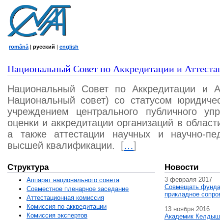
română
|
русский
|
english
Национальный Совет по Аккредитации и Аттеста
Национальный Совет по Аккредитации и А
Национальный совет) со статусом юридичес
учреждением центрального публичного уп
оценки и аккредитации организаций в област
а также аттестации научных и научно-пед
высшей квалификации.
[
…
]
Структура
Новости
3 февраля 2017
Аппарат национального совета
Совмещать фунда
Совместное пленарное заседание
прикладное сопро
Аттестационная комисcия
Комиссия по аккредитации
13 ноября 2016
Комиссия экспертов
Академик Келдыш