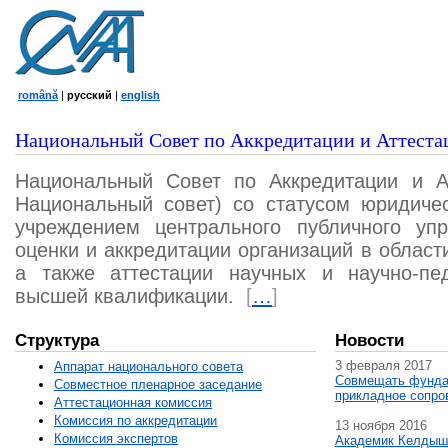
română
|
русский
|
english
Национальный Совет по Аккредитации и Аттеста
Национальный Совет по Аккредитации и А
Национальный совет) со статусом юридичес
учреждением центрального публичного уп
оценки и аккредитации организаций в област
а также аттестации научных и научно-пед
высшей квалификации.
[
…
]
Структура
Новости
3 февраля 2017
Аппарат национального совета
Совмещать фунда
Совместное пленарное заседание
прикладное сопро
Аттестационная комисcия
Комиссия по аккредитации
13 ноября 2016
Комиссия экспертов
Академик Келдыш