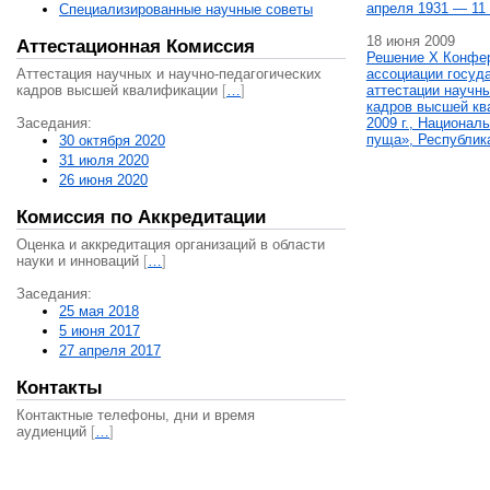
апреля 1931 — 11 
Специализированные научные советы
18 июня 2009
Аттестационная Комиссия
Решение X Конфе
Аттестация научных и научно-педагогических
ассоциации госуд
кадров высшей квалификации
[
…
]
аттестации научны
кадров высшей кв
Заседания:
2009 г., Национал
пуща», Республик
30 октября 2020
31 июля 2020
26 июня 2020
Комиссия по Аккредитации
Оценка и аккредитация организаций в области
науки и инноваций
[
…
]
Заседания:
25 мая 2018
5 июня 2017
27 апреля 2017
Контакты
Контактные телефоны, дни и время
аудиенций
[
…
]