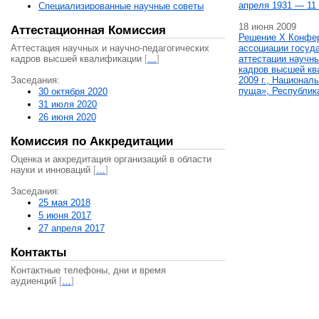
апреля 1931 — 11 
Специализированные научные советы
18 июня 2009
Аттестационная Комиссия
Решение X Конфе
Аттестация научных и научно-педагогических
ассоциации госуд
кадров высшей квалификации
[
…
]
аттестации научны
кадров высшей кв
Заседания:
2009 г., Национал
пуща», Республик
30 октября 2020
31 июля 2020
26 июня 2020
Комиссия по Аккредитации
Оценка и аккредитация организаций в области
науки и инноваций
[
…
]
Заседания:
25 мая 2018
5 июня 2017
27 апреля 2017
Контакты
Контактные телефоны, дни и время
аудиенций
[
…
]