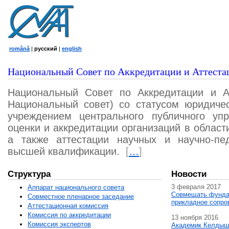
română
|
русский
|
english
Национальный Совет по Аккредитации и Аттеста
Национальный Совет по Аккредитации и А
Национальный совет) со статусом юридичес
учреждением центрального публичного уп
оценки и аккредитации организаций в област
а также аттестации научных и научно-пед
высшей квалификации.
[
…
]
Структура
Новости
3 февраля 2017
Аппарат национального совета
Совмещать фунда
Совместное пленарное заседание
прикладное сопро
Аттестационная комисcия
Комиссия по аккредитации
13 ноября 2016
Комиссия экспертов
Академик Келдыш