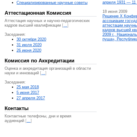
апреля 1931 — 11 
Специализированные научные советы
18 июня 2009
Аттестационная Комиссия
Решение X Конфе
Аттестация научных и научно-педагогических
ассоциации госуд
кадров высшей квалификации
[
…
]
аттестации научны
кадров высшей кв
Заседания:
2009 г., Национал
пуща», Республик
30 октября 2020
31 июля 2020
26 июня 2020
Комиссия по Аккредитации
Оценка и аккредитация организаций в области
науки и инноваций
[
…
]
Заседания:
25 мая 2018
5 июня 2017
27 апреля 2017
Контакты
Контактные телефоны, дни и время
аудиенций
[
…
]