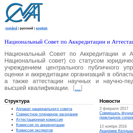
română
|
русский
|
english
Национальный Совет по Аккредитации и Аттеста
Национальный Совет по Аккредитации и А
Национальный совет) со статусом юридичес
учреждением центрального публичного уп
оценки и аккредитации организаций в област
а также аттестации научных и научно-пед
высшей квалификации.
[
…
]
Структура
Новости
3 февраля 2017
Аппарат национального совета
Совмещать фунда
Совместное пленарное заседание
прикладное сопро
Аттестационная комисcия
Комиссия по аккредитации
13 ноября 2016
Комиссия экспертов
Академик Келдыш