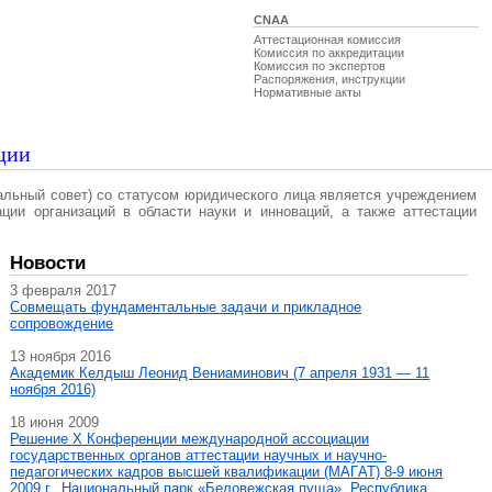
CNAA
Аттестационная комиссия
Комиссия по аккредитации
Комиссия по экспертов
Распоряжения, инструкции
Нормативные акты
ции
альный совет) со статусом юридического лица является учреждением
ации организаций в области науки и инноваций, а также аттестации
Новости
3 февраля 2017
Совмещать фундаментальные задачи и прикладное
сопровождение
13 ноября 2016
Академик Келдыш Леонид Вениаминович (7 апреля 1931 — 11
ноября 2016)
18 июня 2009
Решение X Конференции международной ассоциации
государственных органов аттестации научных и научно-
педагогических кадров высшей квалификации (МАГAT) 8-9 июня
2009 г., Национальный парк «Беловежская пуща», Республика