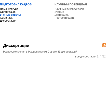
ПОДГОТОВКА КАДРОВ
НАУЧНЫЙ ПОТЕНЦИАЛ
Номенклатура
Научные руководители
Организации
Ученые
Ученые советы
Докторанты
Семинары
Постдокторанты
Диссертации
Диссертации
На рассмотрении в Национальном Совете
81
диссертаций
все диссертации
[
…
] [81]