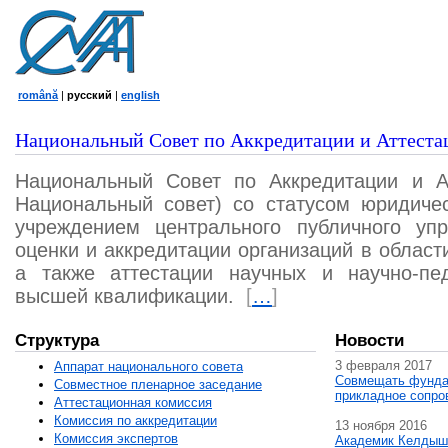
română
|
русский
|
english
Национальный Совет по Аккредитации и Аттеста
Национальный Совет по Аккредитации и А
Национальный совет) со статусом юридичес
учреждением центрального публичного уп
оценки и аккредитации организаций в област
а также аттестации научных и научно-пед
высшей квалификации.
[
…
]
Структура
Новости
3 февраля 2017
Аппарат национального совета
Совмещать фунда
Совместное пленарное заседание
прикладное сопро
Аттестационная комисcия
Комиссия по аккредитации
13 ноября 2016
Комиссия экспертов
Академик Келдыш