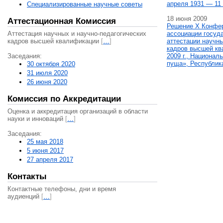
апреля 1931 — 11 
Специализированные научные советы
18 июня 2009
Аттестационная Комиссия
Решение X Конфе
Аттестация научных и научно-педагогических
ассоциации госуд
кадров высшей квалификации
[
…
]
аттестации научны
кадров высшей кв
Заседания:
2009 г., Национал
пуща», Республик
30 октября 2020
31 июля 2020
26 июня 2020
Комиссия по Аккредитации
Оценка и аккредитация организаций в области
науки и инноваций
[
…
]
Заседания:
25 мая 2018
5 июня 2017
27 апреля 2017
Контакты
Контактные телефоны, дни и время
аудиенций
[
…
]