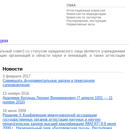
CNAA
Аттестационная комиссия
Комиссия по аккредитации
Комиссия по экспертов
Распоряжения, инструкции
Нормативные акты
ции
альный совет) со статусом юридического лица является учреждением
ации организаций в области науки и инноваций, а также аттестации
Новости
3 февраля 2017
Совмещать фундаментальные задачи и прикладное
сопровождение
13 ноября 2016
Академик Келдыш Леонид Вениаминович (7 апреля 1931 — 11
ноября 2016)
18 июня 2009
Решение X Конференции международной ассоциации
государственных органов аттестации научных и научно-
педагогических кадров высшей квалификации (МАГAT) 8-9 июня
2009 г., Национальный парк «Беловежская пуща», Республика