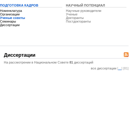
ПОДГОТОВКА КАДРОВ
НАУЧНЫЙ ПОТЕНЦИАЛ
Номенклатура
Научные руководители
Организации
Ученые
Ученые советы
Докторанты
Семинары
Постдокторанты
Диссертации
Диссертации
На рассмотрении в Национальном Совете
81
диссертаций
все диссертации
[
…
] [81]