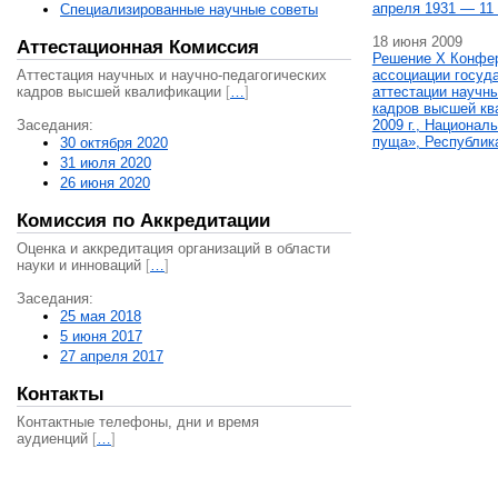
апреля 1931 — 11 
Специализированные научные советы
18 июня 2009
Аттестационная Комиссия
Решение X Конфе
Аттестация научных и научно-педагогических
ассоциации госуд
кадров высшей квалификации
[
…
]
аттестации научны
кадров высшей кв
Заседания:
2009 г., Национал
пуща», Республик
30 октября 2020
31 июля 2020
26 июня 2020
Комиссия по Аккредитации
Оценка и аккредитация организаций в области
науки и инноваций
[
…
]
Заседания:
25 мая 2018
5 июня 2017
27 апреля 2017
Контакты
Контактные телефоны, дни и время
аудиенций
[
…
]