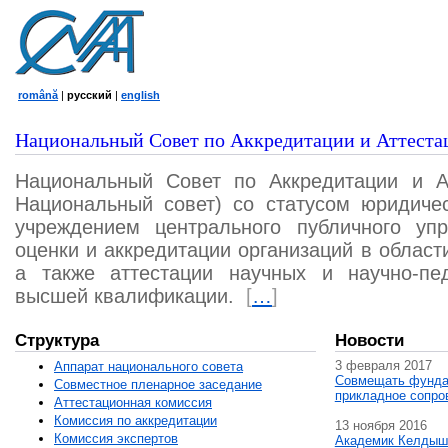
română
|
русский
|
english
Национальный Совет по Аккредитации и Аттеста
Национальный Совет по Аккредитации и А
Национальный совет) со статусом юридичес
учреждением центрального публичного уп
оценки и аккредитации организаций в област
а также аттестации научных и научно-пед
высшей квалификации.
[
…
]
Структура
Новости
3 февраля 2017
Аппарат национального совета
Совмещать фунда
Совместное пленарное заседание
прикладное сопро
Аттестационная комисcия
Комиссия по аккредитации
13 ноября 2016
Комиссия экспертов
Академик Келдыш