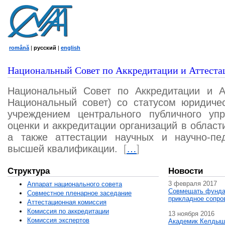
română
|
русский
|
english
Национальный Совет по Аккредитации и Аттеста
Национальный Совет по Аккредитации и А
Национальный совет) со статусом юридичес
учреждением центрального публичного уп
оценки и аккредитации организаций в област
а также аттестации научных и научно-пед
высшей квалификации.
[
…
]
Структура
Новости
3 февраля 2017
Аппарат национального совета
Совмещать фунда
Совместное пленарное заседание
прикладное сопро
Аттестационная комисcия
Комиссия по аккредитации
13 ноября 2016
Комиссия экспертов
Академик Келдыш