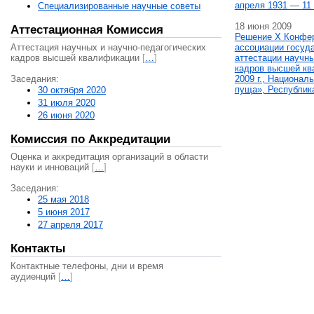
апреля 1931 — 11 
Специализированные научные советы
18 июня 2009
Аттестационная Комиссия
Решение X Конфе
Аттестация научных и научно-педагогических
ассоциации госуд
кадров высшей квалификации
[
…
]
аттестации научны
кадров высшей кв
Заседания:
2009 г., Национал
пуща», Республик
30 октября 2020
31 июля 2020
26 июня 2020
Комиссия по Аккредитации
Оценка и аккредитация организаций в области
науки и инноваций
[
…
]
Заседания:
25 мая 2018
5 июня 2017
27 апреля 2017
Контакты
Контактные телефоны, дни и время
аудиенций
[
…
]