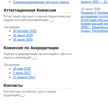
апреля 1931 — 11 
Специализированные научные советы
18 июня 2009
Аттестационная Комиссия
Решение X Конфе
Аттестация научных и научно-педагогических
ассоциации госуд
кадров высшей квалификации
[
…
]
аттестации научны
кадров высшей кв
Заседания:
2009 г., Национал
пуща», Республик
30 октября 2020
31 июля 2020
26 июня 2020
Комиссия по Аккредитации
Оценка и аккредитация организаций в области
науки и инноваций
[
…
]
Заседания:
25 мая 2018
5 июня 2017
27 апреля 2017
Контакты
Контактные телефоны, дни и время
аудиенций
[
…
]