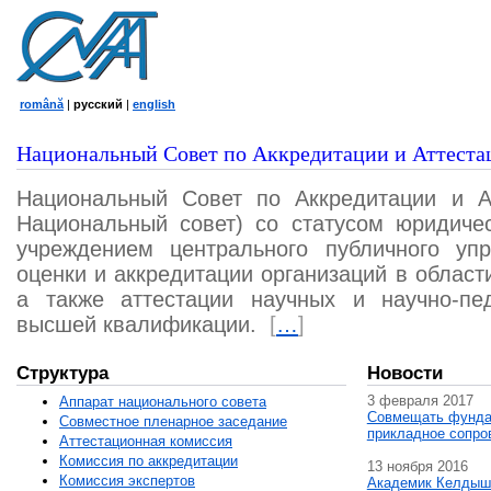
română
|
русский
|
english
Национальный Совет по Аккредитации и Аттеста
Национальный Совет по Аккредитации и А
Национальный совет) со статусом юридичес
учреждением центрального публичного уп
оценки и аккредитации организаций в област
а также аттестации научных и научно-пед
высшей квалификации.
[
…
]
Структура
Новости
3 февраля 2017
Аппарат национального совета
Совмещать фунда
Совместное пленарное заседание
прикладное сопро
Аттестационная комисcия
Комиссия по аккредитации
13 ноября 2016
Комиссия экспертов
Академик Келдыш