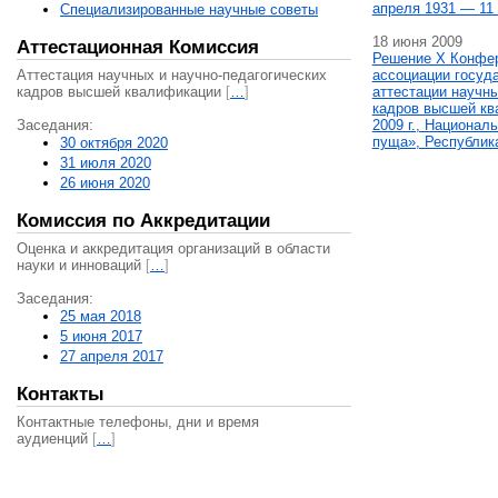
апреля 1931 — 11 
Специализированные научные советы
18 июня 2009
Аттестационная Комиссия
Решение X Конфе
Аттестация научных и научно-педагогических
ассоциации госуд
кадров высшей квалификации
[
…
]
аттестации научны
кадров высшей кв
Заседания:
2009 г., Национал
пуща», Республик
30 октября 2020
31 июля 2020
26 июня 2020
Комиссия по Аккредитации
Оценка и аккредитация организаций в области
науки и инноваций
[
…
]
Заседания:
25 мая 2018
5 июня 2017
27 апреля 2017
Контакты
Контактные телефоны, дни и время
аудиенций
[
…
]