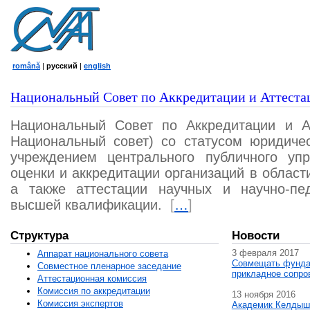
română
|
русский
|
english
Национальный Совет по Аккредитации и Аттеста
Национальный Совет по Аккредитации и А
Национальный совет) со статусом юридичес
учреждением центрального публичного уп
оценки и аккредитации организаций в област
а также аттестации научных и научно-пед
высшей квалификации.
[
…
]
Структура
Новости
3 февраля 2017
Аппарат национального совета
Совмещать фунда
Совместное пленарное заседание
прикладное сопро
Аттестационная комисcия
Комиссия по аккредитации
13 ноября 2016
Комиссия экспертов
Академик Келдыш