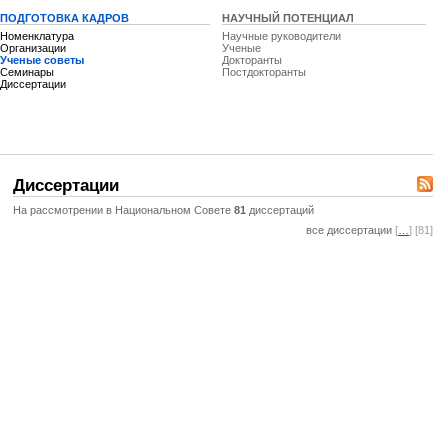
ПОДГОТОВКА КАДРОВ
НАУЧНЫЙ ПОТЕНЦИАЛ
Номенклатура
Научные руководители
Организации
Ученые
Ученые советы
Докторанты
Семинары
Постдокторанты
Диссертации
Диссертации
На рассмотрении в Национальном Совете
81
диссертаций
все диссертации
[
…
] [81]