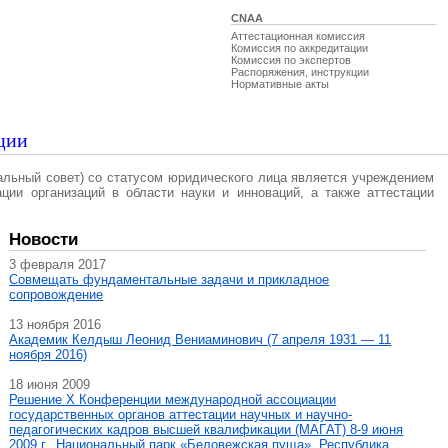
CNAA
Аттестационная комиссия
Комиссия по аккредитации
Комиссия по экспертов
Распоряжения, инструкции
Нормативные акты
ции
альный совет) со статусом юридического лица является учреждением
ации организаций в области науки и инноваций, а также аттестации
Новости
3 февраля 2017
Совмещать фундаментальные задачи и прикладное
сопровождение
13 ноября 2016
Академик Келдыш Леонид Вениаминович (7 апреля 1931 — 11
ноября 2016)
18 июня 2009
Решение X Конференции международной ассоциации
государственных органов аттестации научных и научно-
педагогических кадров высшей квалификации (МАГAT) 8-9 июня
2009 г., Национальный парк «Беловежская пуща», Республика