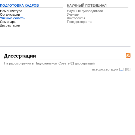
ПОДГОТОВКА КАДРОВ
НАУЧНЫЙ ПОТЕНЦИАЛ
Номенклатура
Научные руководители
Организации
Ученые
Ученые советы
Докторанты
Семинары
Постдокторанты
Диссертации
Диссертации
На рассмотрении в Национальном Совете
81
диссертаций
все диссертации
[
…
] [81]