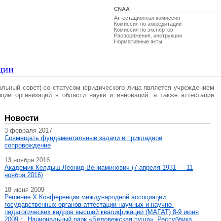
CNAA
Аттестационная комиссия
Комиссия по аккредитации
Комиссия по экспертов
Распоряжения, инструкции
Нормативные акты
ции
альный совет) со статусом юридического лица является учреждением
ации организаций в области науки и инноваций, а также аттестации
Новости
3 февраля 2017
Совмещать фундаментальные задачи и прикладное
сопровождение
13 ноября 2016
Академик Келдыш Леонид Вениаминович (7 апреля 1931 — 11
ноября 2016)
18 июня 2009
Решение X Конференции международной ассоциации
государственных органов аттестации научных и научно-
педагогических кадров высшей квалификации (МАГAT) 8-9 июня
2009 г., Национальный парк «Беловежская пуща», Республика