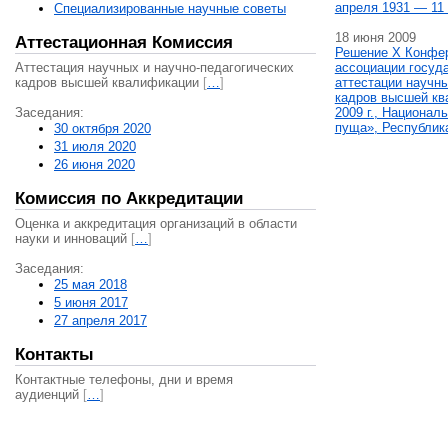
апреля 1931 — 11 
Специализированные научные советы
18 июня 2009
Аттестационная Комиссия
Решение X Конфе
Аттестация научных и научно-педагогических
ассоциации госуд
кадров высшей квалификации
[
…
]
аттестации научны
кадров высшей кв
Заседания:
2009 г., Национал
пуща», Республик
30 октября 2020
31 июля 2020
26 июня 2020
Комиссия по Аккредитации
Оценка и аккредитация организаций в области
науки и инноваций
[
…
]
Заседания:
25 мая 2018
5 июня 2017
27 апреля 2017
Контакты
Контактные телефоны, дни и время
аудиенций
[
…
]