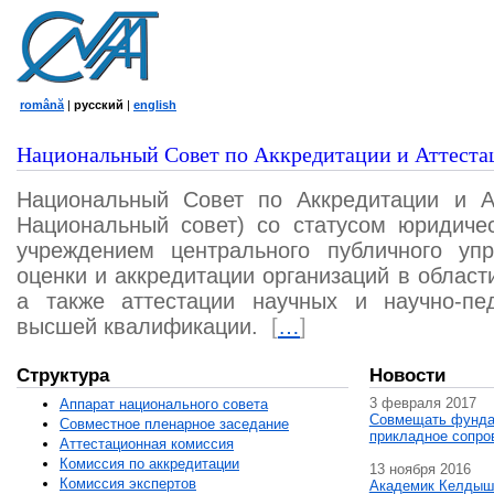
română
|
русский
|
english
Национальный Совет по Аккредитации и Аттеста
Национальный Совет по Аккредитации и А
Национальный совет) со статусом юридичес
учреждением центрального публичного уп
оценки и аккредитации организаций в област
а также аттестации научных и научно-пед
высшей квалификации.
[
…
]
Структура
Новости
3 февраля 2017
Аппарат национального совета
Совмещать фунда
Совместное пленарное заседание
прикладное сопро
Аттестационная комисcия
Комиссия по аккредитации
13 ноября 2016
Комиссия экспертов
Академик Келдыш