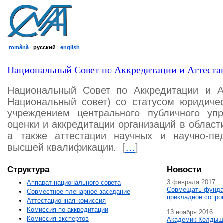
română
|
русский
|
english
Национальный Совет по Аккредитации и Аттеста
Национальный Совет по Аккредитации и А
Национальный совет) со статусом юридичес
учреждением центрального публичного уп
оценки и аккредитации организаций в област
а также аттестации научных и научно-пед
высшей квалификации.
[
…
]
Структура
Новости
3 февраля 2017
Аппарат национального совета
Совмещать фунда
Совместное пленарное заседание
прикладное сопро
Аттестационная комисcия
Комиссия по аккредитации
13 ноября 2016
Комиссия экспертов
Академик Келдыш