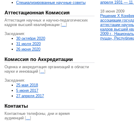
апреля 1931 — 11 
Специализированные научные советы
18 июня 2009
Аттестационная Комиссия
Решение X Конфе
Аттестация научных и научно-педагогических
ассоциации госуд
кадров высшей квалификации
[
…
]
аттестации научны
кадров высшей кв
Заседания:
2009 г., Национал
пуща», Республик
30 октября 2020
31 июля 2020
26 июня 2020
Комиссия по Аккредитации
Оценка и аккредитация организаций в области
науки и инноваций
[
…
]
Заседания:
25 мая 2018
5 июня 2017
27 апреля 2017
Контакты
Контактные телефоны, дни и время
аудиенций
[
…
]