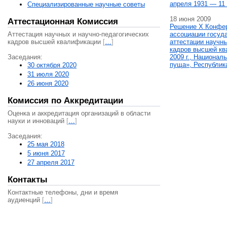
апреля 1931 — 11 
Специализированные научные советы
18 июня 2009
Аттестационная Комиссия
Решение X Конфе
Аттестация научных и научно-педагогических
ассоциации госуд
кадров высшей квалификации
[
…
]
аттестации научны
кадров высшей кв
Заседания:
2009 г., Национал
пуща», Республик
30 октября 2020
31 июля 2020
26 июня 2020
Комиссия по Аккредитации
Оценка и аккредитация организаций в области
науки и инноваций
[
…
]
Заседания:
25 мая 2018
5 июня 2017
27 апреля 2017
Контакты
Контактные телефоны, дни и время
аудиенций
[
…
]