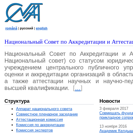
română
|
русский
|
english
Национальный Совет по Аккредитации и Аттеста
Национальный Совет по Аккредитации и А
Национальный совет) со статусом юридичес
учреждением центрального публичного уп
оценки и аккредитации организаций в област
а также аттестации научных и научно-пед
высшей квалификации.
[
…
]
Структура
Новости
3 февраля 2017
Аппарат национального совета
Совмещать фунда
Совместное пленарное заседание
прикладное сопро
Аттестационная комисcия
Комиссия по аккредитации
13 ноября 2016
Комиссия экспертов
Академик Келдыш