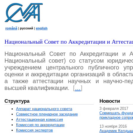
română
|
русский
|
english
Национальный Совет по Аккредитации и Аттеста
Национальный Совет по Аккредитации и А
Национальный совет) со статусом юридичес
учреждением центрального публичного уп
оценки и аккредитации организаций в област
а также аттестации научных и научно-пед
высшей квалификации.
[
…
]
Структура
Новости
3 февраля 2017
Аппарат национального совета
Совмещать фунда
Совместное пленарное заседание
прикладное сопро
Аттестационная комисcия
Комиссия по аккредитации
13 ноября 2016
Комиссия экспертов
Академик Келдыш