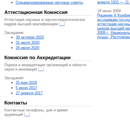
апреля 1931 — 11 
Специализированные научные советы
18 июня 2009
Аттестационная Комиссия
Решение X Конфе
Аттестация научных и научно-педагогических
ассоциации госуд
кадров высшей квалификации
[
…
]
аттестации научны
кадров высшей кв
Заседания:
2009 г., Национал
пуща», Республик
30 октября 2020
31 июля 2020
26 июня 2020
Комиссия по Аккредитации
Оценка и аккредитация организаций в области
науки и инноваций
[
…
]
Заседания:
25 мая 2018
5 июня 2017
27 апреля 2017
Контакты
Контактные телефоны, дни и время
аудиенций
[
…
]