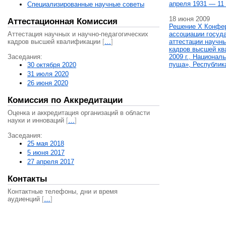
апреля 1931 — 11 
Специализированные научные советы
18 июня 2009
Аттестационная Комиссия
Решение X Конфе
Аттестация научных и научно-педагогических
ассоциации госуд
кадров высшей квалификации
[
…
]
аттестации научны
кадров высшей кв
Заседания:
2009 г., Национал
пуща», Республик
30 октября 2020
31 июля 2020
26 июня 2020
Комиссия по Аккредитации
Оценка и аккредитация организаций в области
науки и инноваций
[
…
]
Заседания:
25 мая 2018
5 июня 2017
27 апреля 2017
Контакты
Контактные телефоны, дни и время
аудиенций
[
…
]