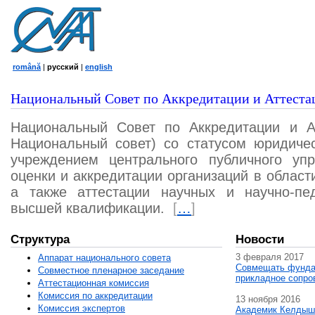
română
|
русский
|
english
Национальный Совет по Аккредитации и Аттеста
Национальный Совет по Аккредитации и А
Национальный совет) со статусом юридичес
учреждением центрального публичного уп
оценки и аккредитации организаций в област
а также аттестации научных и научно-пед
высшей квалификации.
[
…
]
Структура
Новости
3 февраля 2017
Аппарат национального совета
Совмещать фунда
Совместное пленарное заседание
прикладное сопро
Аттестационная комисcия
Комиссия по аккредитации
13 ноября 2016
Комиссия экспертов
Академик Келдыш