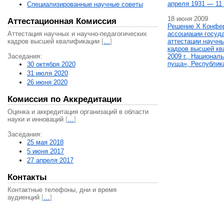
апреля 1931 — 11 
Специализированные научные советы
18 июня 2009
Аттестационная Комиссия
Решение X Конфе
Аттестация научных и научно-педагогических
ассоциации госуд
кадров высшей квалификации
[
…
]
аттестации научны
кадров высшей кв
Заседания:
2009 г., Национал
пуща», Республик
30 октября 2020
31 июля 2020
26 июня 2020
Комиссия по Аккредитации
Оценка и аккредитация организаций в области
науки и инноваций
[
…
]
Заседания:
25 мая 2018
5 июня 2017
27 апреля 2017
Контакты
Контактные телефоны, дни и время
аудиенций
[
…
]