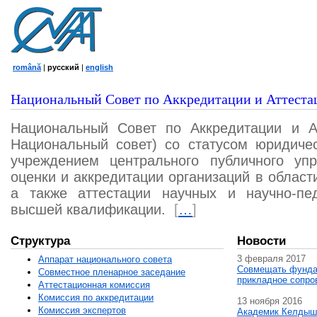
română
|
русский
|
english
Национальный Совет по Аккредитации и Аттеста
Национальный Совет по Аккредитации и А
Национальный совет) со статусом юридичес
учреждением центрального публичного уп
оценки и аккредитации организаций в област
а также аттестации научных и научно-пед
высшей квалификации.
[
…
]
Структура
Новости
3 февраля 2017
Аппарат национального совета
Совмещать фунда
Совместное пленарное заседание
прикладное сопро
Аттестационная комисcия
Комиссия по аккредитации
13 ноября 2016
Комиссия экспертов
Академик Келдыш