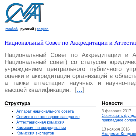
română
|
русский
|
english
Национальный Совет по Аккредитации и Аттеста
Национальный Совет по Аккредитации и А
Национальный совет) со статусом юридичес
учреждением центрального публичного уп
оценки и аккредитации организаций в област
а также аттестации научных и научно-пед
высшей квалификации.
[
…
]
Структура
Новости
3 февраля 2017
Аппарат национального совета
Совмещать фунда
Совместное пленарное заседание
прикладное сопро
Аттестационная комисcия
Комиссия по аккредитации
13 ноября 2016
Комиссия экспертов
Академик Келдыш