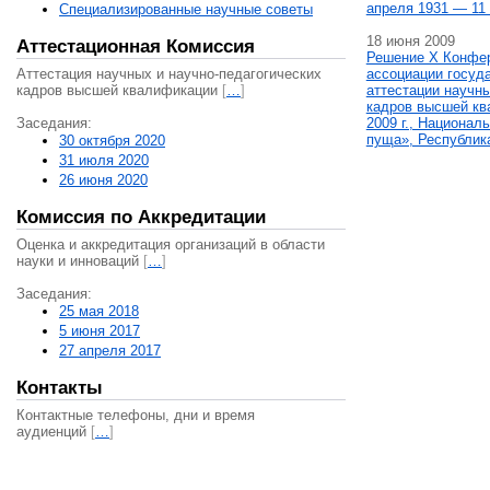
апреля 1931 — 11 
Специализированные научные советы
18 июня 2009
Аттестационная Комиссия
Решение X Конфе
Аттестация научных и научно-педагогических
ассоциации госуд
кадров высшей квалификации
[
…
]
аттестации научны
кадров высшей кв
Заседания:
2009 г., Национал
пуща», Республик
30 октября 2020
31 июля 2020
26 июня 2020
Комиссия по Аккредитации
Оценка и аккредитация организаций в области
науки и инноваций
[
…
]
Заседания:
25 мая 2018
5 июня 2017
27 апреля 2017
Контакты
Контактные телефоны, дни и время
аудиенций
[
…
]