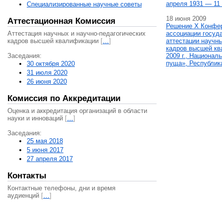
апреля 1931 — 11 
Специализированные научные советы
18 июня 2009
Аттестационная Комиссия
Решение X Конфе
Аттестация научных и научно-педагогических
ассоциации госуд
кадров высшей квалификации
[
…
]
аттестации научны
кадров высшей кв
Заседания:
2009 г., Национал
пуща», Республик
30 октября 2020
31 июля 2020
26 июня 2020
Комиссия по Аккредитации
Оценка и аккредитация организаций в области
науки и инноваций
[
…
]
Заседания:
25 мая 2018
5 июня 2017
27 апреля 2017
Контакты
Контактные телефоны, дни и время
аудиенций
[
…
]