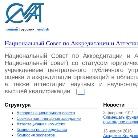
română
|
русский
|
english
Национальный Совет по Аккредитации и Аттеста
Национальный Совет по Аккредитации и А
Национальный совет) со статусом юридичес
учреждением центрального публичного уп
оценки и аккредитации организаций в област
а также аттестации научных и научно-пед
высшей квалификации.
[
…
]
Структура
Новости
3 февраля 2017
Аппарат национального совета
Совмещать фунда
Совместное пленарное заседание
прикладное сопро
Аттестационная комисcия
Комиссия по аккредитации
13 ноября 2016
Комиссия экспертов
Академик Келдыш