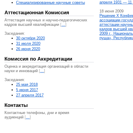
апреля 1931 — 11 
Специализированные научные советы
18 июня 2009
Аттестационная Комиссия
Решение X Конфе
Аттестация научных и научно-педагогических
ассоциации госуд
кадров высшей квалификации
[
…
]
аттестации научны
кадров высшей кв
Заседания:
2009 г., Национал
пуща», Республик
30 октября 2020
31 июля 2020
26 июня 2020
Комиссия по Аккредитации
Оценка и аккредитация организаций в области
науки и инноваций
[
…
]
Заседания:
25 мая 2018
5 июня 2017
27 апреля 2017
Контакты
Контактные телефоны, дни и время
аудиенций
[
…
]