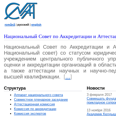
română
|
русский
|
english
Национальный Совет по Аккредитации и Аттеста
Национальный Совет по Аккредитации и А
Национальный совет) со статусом юридичес
учреждением центрального публичного уп
оценки и аккредитации организаций в област
а также аттестации научных и научно-пед
высшей квалификации.
[
…
]
Структура
Новости
3 февраля 2017
Аппарат национального совета
Совмещать фунда
Совместное пленарное заседание
прикладное сопро
Аттестационная комисcия
Комиссия по аккредитации
13 ноября 2016
Комиссия экспертов
Академик Келдыш