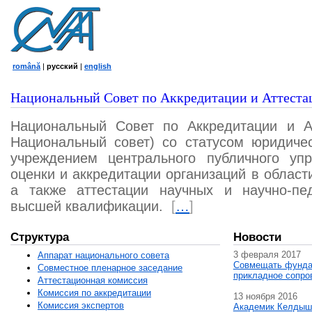
română
|
русский
|
english
Национальный Совет по Аккредитации и Аттеста
Национальный Совет по Аккредитации и А
Национальный совет) со статусом юридичес
учреждением центрального публичного уп
оценки и аккредитации организаций в област
а также аттестации научных и научно-пед
высшей квалификации.
[
…
]
Структура
Новости
3 февраля 2017
Аппарат национального совета
Совмещать фунда
Совместное пленарное заседание
прикладное сопро
Аттестационная комисcия
Комиссия по аккредитации
13 ноября 2016
Комиссия экспертов
Академик Келдыш