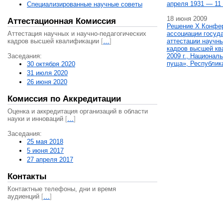
апреля 1931 — 11 
Специализированные научные советы
18 июня 2009
Аттестационная Комиссия
Решение X Конфе
Аттестация научных и научно-педагогических
ассоциации госуд
кадров высшей квалификации
[
…
]
аттестации научны
кадров высшей кв
Заседания:
2009 г., Национал
пуща», Республик
30 октября 2020
31 июля 2020
26 июня 2020
Комиссия по Аккредитации
Оценка и аккредитация организаций в области
науки и инноваций
[
…
]
Заседания:
25 мая 2018
5 июня 2017
27 апреля 2017
Контакты
Контактные телефоны, дни и время
аудиенций
[
…
]