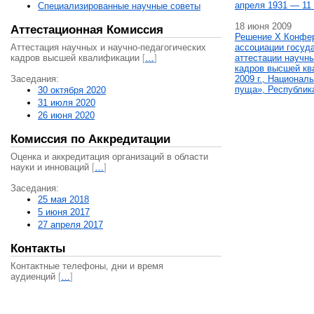
апреля 1931 — 11 
Специализированные научные советы
18 июня 2009
Аттестационная Комиссия
Решение X Конфе
Аттестация научных и научно-педагогических
ассоциации госуд
кадров высшей квалификации
[
…
]
аттестации научны
кадров высшей кв
Заседания:
2009 г., Национал
пуща», Республик
30 октября 2020
31 июля 2020
26 июня 2020
Комиссия по Аккредитации
Оценка и аккредитация организаций в области
науки и инноваций
[
…
]
Заседания:
25 мая 2018
5 июня 2017
27 апреля 2017
Контакты
Контактные телефоны, дни и время
аудиенций
[
…
]