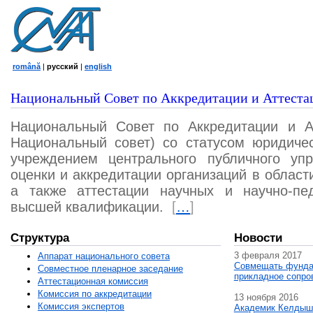
română
|
русский
|
english
Национальный Совет по Аккредитации и Аттеста
Национальный Совет по Аккредитации и А
Национальный совет) со статусом юридичес
учреждением центрального публичного уп
оценки и аккредитации организаций в област
а также аттестации научных и научно-пед
высшей квалификации.
[
…
]
Структура
Новости
3 февраля 2017
Аппарат национального совета
Совмещать фунда
Совместное пленарное заседание
прикладное сопро
Аттестационная комисcия
Комиссия по аккредитации
13 ноября 2016
Комиссия экспертов
Академик Келдыш