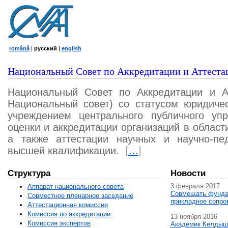
română
|
русский
|
english
Национальный Совет по Аккредитации и Аттеста
Национальный Совет по Аккредитации и А
Национальный совет) со статусом юридичес
учреждением центрального публичного уп
оценки и аккредитации организаций в област
а также аттестации научных и научно-пед
высшей квалификации.
[
…
]
Структура
Новости
3 февраля 2017
Аппарат национального совета
Совмещать фунда
Совместное пленарное заседание
прикладное сопро
Аттестационная комисcия
Комиссия по аккредитации
13 ноября 2016
Комиссия экспертов
Академик Келдыш