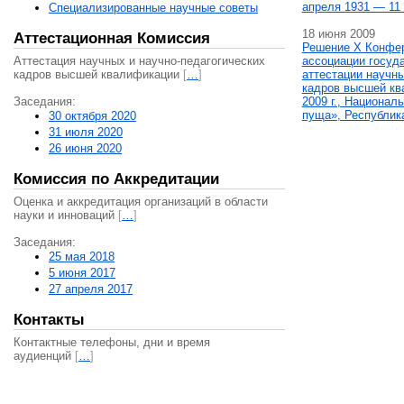
апреля 1931 — 11 
Специализированные научные советы
18 июня 2009
Аттестационная Комиссия
Решение X Конфе
Аттестация научных и научно-педагогических
ассоциации госуд
кадров высшей квалификации
[
…
]
аттестации научны
кадров высшей кв
Заседания:
2009 г., Национал
пуща», Республик
30 октября 2020
31 июля 2020
26 июня 2020
Комиссия по Аккредитации
Оценка и аккредитация организаций в области
науки и инноваций
[
…
]
Заседания:
25 мая 2018
5 июня 2017
27 апреля 2017
Контакты
Контактные телефоны, дни и время
аудиенций
[
…
]