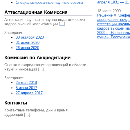
апреля 1931 — 11 
Специализированные научные советы
18 июня 2009
Аттестационная Комиссия
Решение X Конфе
Аттестация научных и научно-педагогических
ассоциации госуд
кадров высшей квалификации
[
…
]
аттестации научны
кадров высшей кв
Заседания:
2009 г., Национал
пуща», Республик
30 октября 2020
31 июля 2020
26 июня 2020
Комиссия по Аккредитации
Оценка и аккредитация организаций в области
науки и инноваций
[
…
]
Заседания:
25 мая 2018
5 июня 2017
27 апреля 2017
Контакты
Контактные телефоны, дни и время
аудиенций
[
…
]