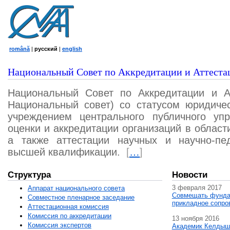
română
|
русский
|
english
Национальный Совет по Аккредитации и Аттеста
Национальный Совет по Аккредитации и А
Национальный совет) со статусом юридичес
учреждением центрального публичного уп
оценки и аккредитации организаций в област
а также аттестации научных и научно-пед
высшей квалификации.
[
…
]
Структура
Новости
3 февраля 2017
Аппарат национального совета
Совмещать фунда
Совместное пленарное заседание
прикладное сопро
Аттестационная комисcия
Комиссия по аккредитации
13 ноября 2016
Комиссия экспертов
Академик Келдыш