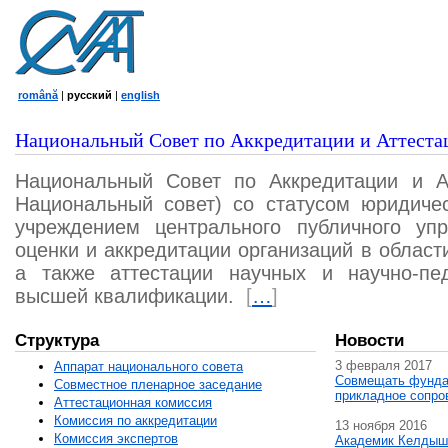
română
|
русский
|
english
Национальный Совет по Аккредитации и Аттеста
Национальный Совет по Аккредитации и А
Национальный совет) со статусом юридичес
учреждением центрального публичного уп
оценки и аккредитации организаций в област
а также аттестации научных и научно-пед
высшей квалификации.
[
…
]
Структура
Новости
3 февраля 2017
Аппарат национального совета
Совмещать фунда
Совместное пленарное заседание
прикладное сопро
Аттестационная комисcия
Комиссия по аккредитации
13 ноября 2016
Комиссия экспертов
Академик Келдыш