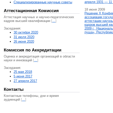
апреля 1931 — 11 
Специализированные научные советы
18 июня 2009
Аттестационная Комиссия
Решение X Конфе
Аттестация научных и научно-педагогических
ассоциации госуд
кадров высшей квалификации
[
…
]
аттестации научны
кадров высшей кв
Заседания:
2009 г., Национал
пуща», Республик
30 октября 2020
31 июля 2020
26 июня 2020
Комиссия по Аккредитации
Оценка и аккредитация организаций в области
науки и инноваций
[
…
]
Заседания:
25 мая 2018
5 июня 2017
27 апреля 2017
Контакты
Контактные телефоны, дни и время
аудиенций
[
…
]