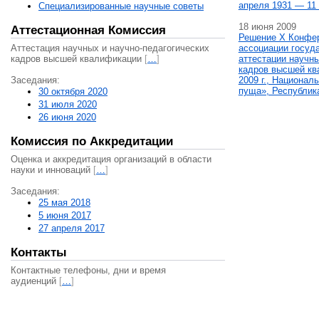
апреля 1931 — 11 
Специализированные научные советы
18 июня 2009
Аттестационная Комиссия
Решение X Конфе
Аттестация научных и научно-педагогических
ассоциации госуд
кадров высшей квалификации
[
…
]
аттестации научны
кадров высшей кв
Заседания:
2009 г., Национал
пуща», Республик
30 октября 2020
31 июля 2020
26 июня 2020
Комиссия по Аккредитации
Оценка и аккредитация организаций в области
науки и инноваций
[
…
]
Заседания:
25 мая 2018
5 июня 2017
27 апреля 2017
Контакты
Контактные телефоны, дни и время
аудиенций
[
…
]