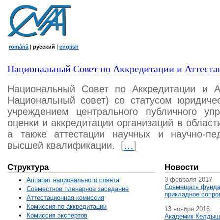
română
|
русский
|
english
Национальный Совет по Аккредитации и Аттеста
Национальный Совет по Аккредитации и А
Национальный совет) со статусом юридичес
учреждением центрального публичного уп
оценки и аккредитации организаций в област
а также аттестации научных и научно-пед
высшей квалификации.
[
…
]
Структура
Новости
3 февраля 2017
Аппарат национального совета
Совмещать фунда
Совместное пленарное заседание
прикладное сопро
Аттестационная комисcия
Комиссия по аккредитации
13 ноября 2016
Комиссия экспертов
Академик Келдыш