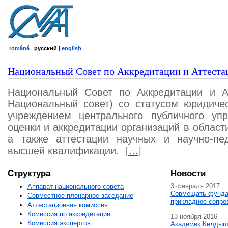
română
|
русский
|
english
Национальный Совет по Аккредитации и Аттеста
Национальный Совет по Аккредитации и А
Национальный совет) со статусом юридичес
учреждением центрального публичного уп
оценки и аккредитации организаций в област
а также аттестации научных и научно-пед
высшей квалификации.
[
…
]
Структура
Новости
3 февраля 2017
Аппарат национального совета
Совмещать фунда
Совместное пленарное заседание
прикладное сопро
Аттестационная комисcия
Комиссия по аккредитации
13 ноября 2016
Комиссия экспертов
Академик Келдыш