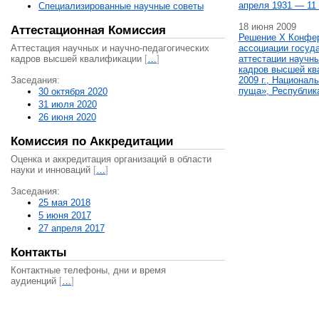
апреля 1931 — 11 
Специализированные научные советы
18 июня 2009
Аттестационная Комиссия
Решение X Конфе
Аттестация научных и научно-педагогических
ассоциации госуд
кадров высшей квалификации
[
…
]
аттестации научны
кадров высшей кв
Заседания:
2009 г., Национал
пуща», Республик
30 октября 2020
31 июля 2020
26 июня 2020
Комиссия по Аккредитации
Оценка и аккредитация организаций в области
науки и инноваций
[
…
]
Заседания:
25 мая 2018
5 июня 2017
27 апреля 2017
Контакты
Контактные телефоны, дни и время
аудиенций
[
…
]