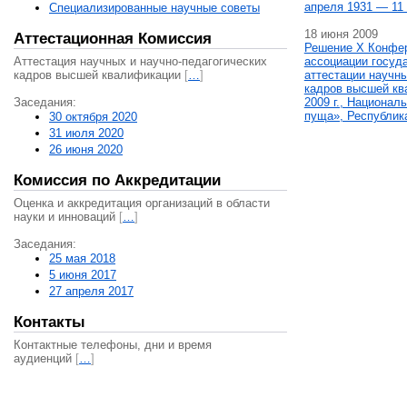
апреля 1931 — 11 
Специализированные научные советы
18 июня 2009
Аттестационная Комиссия
Решение X Конфе
Аттестация научных и научно-педагогических
ассоциации госуд
кадров высшей квалификации
[
…
]
аттестации научны
кадров высшей кв
Заседания:
2009 г., Национал
пуща», Республик
30 октября 2020
31 июля 2020
26 июня 2020
Комиссия по Аккредитации
Оценка и аккредитация организаций в области
науки и инноваций
[
…
]
Заседания:
25 мая 2018
5 июня 2017
27 апреля 2017
Контакты
Контактные телефоны, дни и время
аудиенций
[
…
]