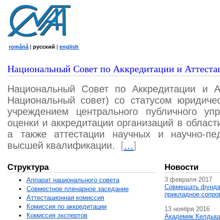
română
|
русский
|
english
Национальный Совет по Аккредитации и Аттеста
Национальный Совет по Аккредитации и А
Национальный совет) со статусом юридичес
учреждением центрального публичного уп
оценки и аккредитации организаций в област
а также аттестации научных и научно-пед
высшей квалификации.
[
…
]
Структура
Новости
3 февраля 2017
Аппарат национального совета
Совмещать фунда
Совместное пленарное заседание
прикладное сопро
Аттестационная комисcия
Комиссия по аккредитации
13 ноября 2016
Комиссия экспертов
Академик Келдыш