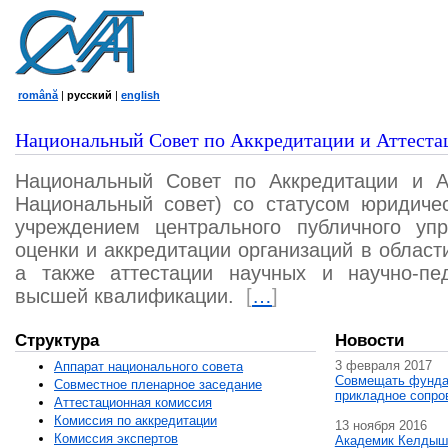
română
|
русский
|
english
Национальный Совет по Аккредитации и Аттеста
Национальный Совет по Аккредитации и А
Национальный совет) со статусом юридичес
учреждением центрального публичного уп
оценки и аккредитации организаций в област
а также аттестации научных и научно-пед
высшей квалификации.
[
…
]
Структура
Новости
3 февраля 2017
Аппарат национального совета
Совмещать фунда
Совместное пленарное заседание
прикладное сопро
Аттестационная комисcия
Комиссия по аккредитации
13 ноября 2016
Комиссия экспертов
Академик Келдыш