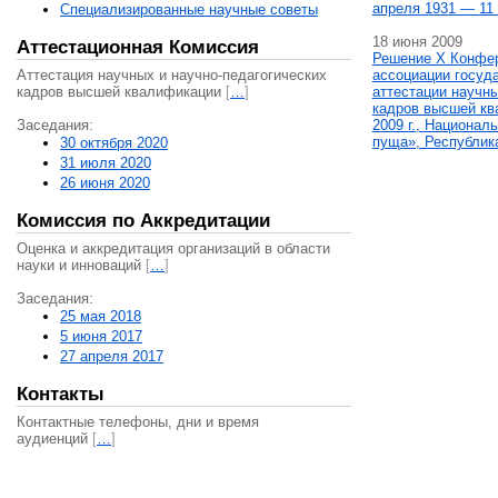
апреля 1931 — 11 
Специализированные научные советы
18 июня 2009
Аттестационная Комиссия
Решение X Конфе
Аттестация научных и научно-педагогических
ассоциации госуд
кадров высшей квалификации
[
…
]
аттестации научны
кадров высшей кв
Заседания:
2009 г., Национал
пуща», Республик
30 октября 2020
31 июля 2020
26 июня 2020
Комиссия по Аккредитации
Оценка и аккредитация организаций в области
науки и инноваций
[
…
]
Заседания:
25 мая 2018
5 июня 2017
27 апреля 2017
Контакты
Контактные телефоны, дни и время
аудиенций
[
…
]