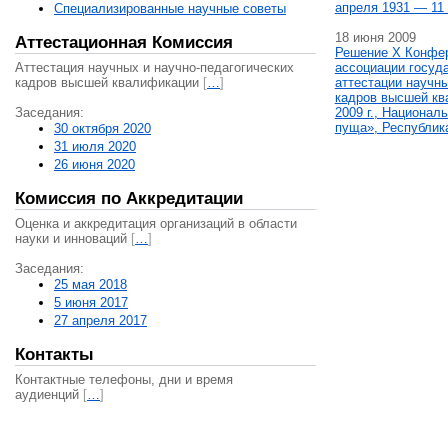
апреля 1931 — 11 
Специализированные научные советы
18 июня 2009
Аттестационная Комиссия
Решение X Конфе
Аттестация научных и научно-педагогических
ассоциации госуд
кадров высшей квалификации
[
…
]
аттестации научны
кадров высшей кв
Заседания:
2009 г., Национал
пуща», Республик
30 октября 2020
31 июля 2020
26 июня 2020
Комиссия по Аккредитации
Оценка и аккредитация организаций в области
науки и инноваций
[
…
]
Заседания:
25 мая 2018
5 июня 2017
27 апреля 2017
Контакты
Контактные телефоны, дни и время
аудиенций
[
…
]