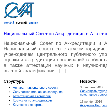
română
|
русский
|
english
Национальный Совет по Аккредитации и Аттеста
Национальный Совет по Аккредитации и А
Национальный совет) со статусом юридичес
учреждением центрального публичного уп
оценки и аккредитации организаций в област
а также аттестации научных и научно-пед
высшей квалификации.
[
…
]
Структура
Новости
3 февраля 2017
Аппарат национального совета
Совмещать фунда
Совместное пленарное заседание
прикладное сопро
Аттестационная комисcия
Комиссия по аккредитации
13 ноября 2016
Комиссия экспертов
Академик Келдыш